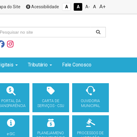
A+
A
pa do Site
Acessibilidade
A
A
A-
igitais
Tributário
Fale Conosco
PORTAL DA
CARTA DE
OUVIDORIA
RANSPARÊNCIA
SERVIÇOS - CSU
MUNICIPAL
PLANEJAMENO
PROCESSOS DE
e-SIC