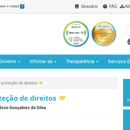
Glossário
FAQ
Ma
 para o rodapé
4
Governo
Informe-se
Transparência
Serviços D
 proteção de direitos
teção de direitos
T
lson Gonçalves da Silva