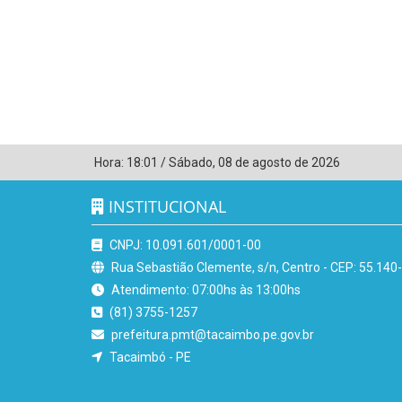
Hora:
18:01
/
Sábado
,
08 de agosto de 2026
INSTITUCIONAL
CNPJ: 10.091.601/0001-00
Rua Sebastião Clemente, s/n, Centro - CEP: 55.140
Atendimento: 07:00hs às 13:00hs
(81) 3755-1257
prefeitura.pmt@tacaimbo.pe.gov.br
Tacaimbó - PE