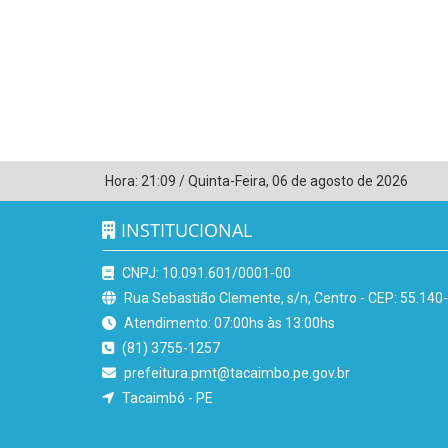
Hora:
21:09
/
Quinta-Feira
,
06 de agosto de 2026
INSTITUCIONAL
CNPJ: 10.091.601/0001-00
Rua Sebastião Clemente, s/n, Centro - CEP: 55.140
Atendimento: 07:00hs às 13:00hs
(81) 3755-1257
prefeitura.pmt@tacaimbo.pe.gov.br
Tacaimbó - PE