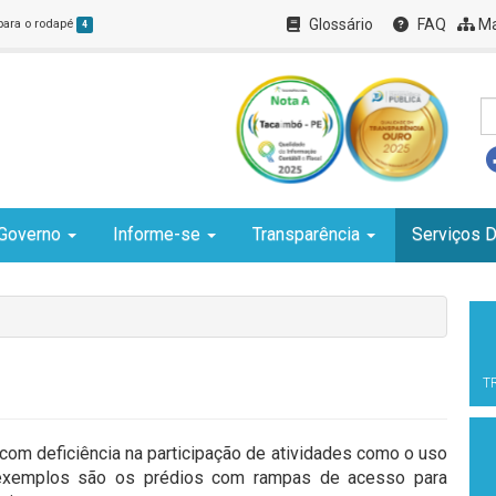
Glossário
FAQ
Ma
 para o rodapé
4
Governo
Informe-se
Transparência
Serviços D
T
a com deficiência na participação de atividades como o uso
s exemplos são os prédios com rampas de acesso para