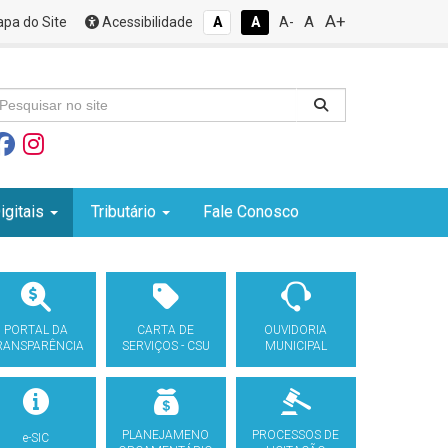
A+
A
pa do Site
Acessibilidade
A
A
A-
igitais
Tributário
Fale Conosco
PORTAL DA
CARTA DE
OUVIDORIA
RANSPARÊNCIA
SERVIÇOS - CSU
MUNICIPAL
PLANEJAMENO
PROCESSOS DE
e-SIC