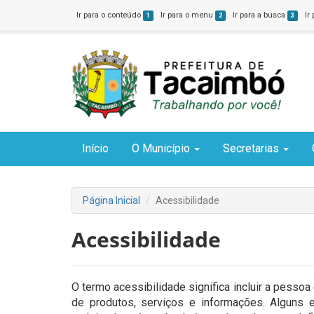
Ir para o conteúdo
Ir para o menu
Ir para a busca
Ir
1
2
3
Início
O Município
Secretarias
Página Inicial
Acessibilidade
Acessibilidade
O termo acessibilidade significa incluir a pesso
de produtos, serviços e informações. Algun