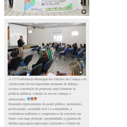
A 13ª Conferência Municipal dos Direitos da Criança e do
Adolescente foi um importante momento de diálogo,
escuta e construção de propostas para fortalecer as
políticas públicas voltadas às nossas crianças e
adolescentes.
Reunindo representantes do poder público, instituições,
profissionais, sociedade civil e a comunidade, a
conferência reafirmou o compromisso de construir um
futuro com mais proteção, oportunidades e garantia de
direitos para quem representa o presente e o futuro de