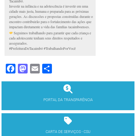
Tacaimbó.
Investir na infância e na adolescência é investir em uma
cidade mais justa, humana e preparada para as próximas
gerações. As discussões e propostas construídas durante o
encontro contribuirão para o fortalecimento das ações que
impactam diretamente a vida das famílias tacaimboenses.
Seguimos trabalhando para garantir que cada criança e
cada adolescente tenham seus direitos respeitados e
assegurados.
#PrefeituraDeTacaimbó #TrabalhandoPorVocê
Facebook
Mastodon
Email
Share
PORTAL DA TRANSPARÊNCIA
CARTA DE SERVIÇOS - CSU