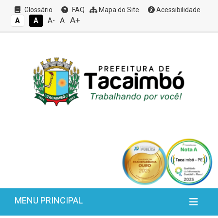
Glossário
FAQ
Mapa do Site
Acessibilidade
A+
A
A
A
A-
MENU PRINCIPAL