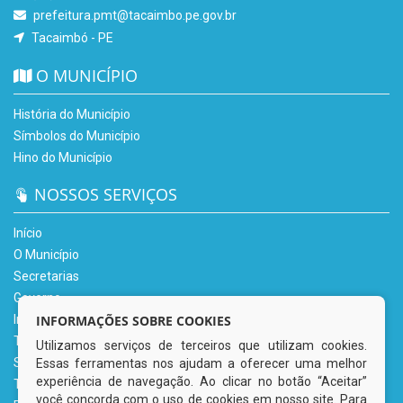
prefeitura.pmt@tacaimbo.pe.gov.br
Tacaimbó - PE
O MUNICÍPIO
História do Município
Símbolos do Município
Hino do Município
NOSSOS SERVIÇOS
Início
O Município
Secretarias
Governo
INFORMAÇÕES SOBRE COOKIES
Informe-se
Transparência
Utilizamos serviços de terceiros que utilizam cookies.
Serviços Digitais
Essas ferramentas nos ajudam a oferecer uma melhor
experiência de navegação. Ao clicar no botão “Aceitar”
Tributário
você concorda com o uso de cookies em nosso site. Para