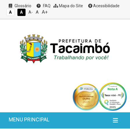
Glossário
FAQ
Mapa do Site
Acessibilidade
A+
A
A
A
A-
MENU PRINCIPAL