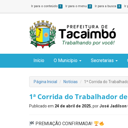
Ir para o conteúdo
Ir para o menu
Ir para a busca
Ir
1
2
3
Início
O Município
Secretarias
Página Inicial
Notícias
1ª Corrida do Trabalha
1ª Corrida do Trabalhador d
Publicado em
24 de abril de 2025
, por
José Jadilson 
PREMIAÇÃO CONFIRMADA!