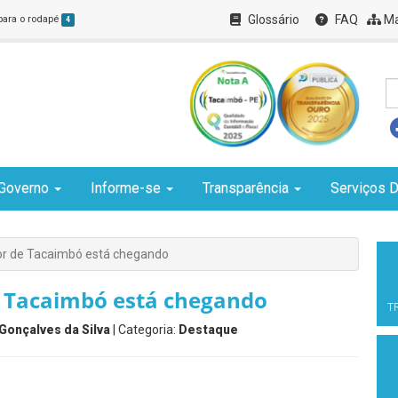
Glossário
FAQ
Ma
 para o rodapé
4
Governo
Informe-se
Transparência
Serviços D
dor de Tacaimbó está chegando
e Tacaimbó está chegando
T
Gonçalves da Silva
| Categoria:
Destaque