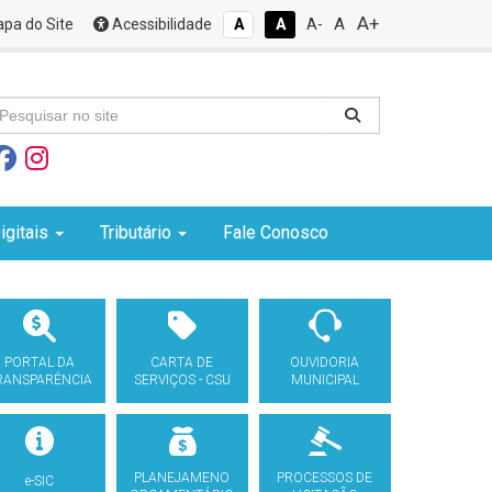
A+
A
pa do Site
Acessibilidade
A
A
A-
igitais
Tributário
Fale Conosco
PORTAL DA
CARTA DE
OUVIDORIA
RANSPARÊNCIA
SERVIÇOS - CSU
MUNICIPAL
PLANEJAMENO
PROCESSOS DE
e-SIC