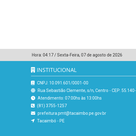
Hora:
04:17
/
Sexta-Feira
,
07 de agosto de 2026
INSTITUCIONAL
CNPJ: 10.091.601/0001-00
Rua Sebastião Clemente, s/n, Centro - CEP: 55.140
Atendimento: 07:00hs às 13:00hs
(81) 3755-1257
prefeitura.pmt@tacaimbo.pe.gov.br
Tacaimbó - PE