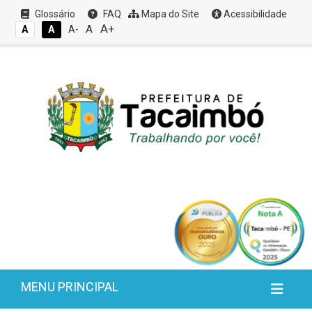
Glossário
FAQ
Mapa do Site
Acessibilidade
A+
A
A
A
A-
MENU PRINCIPAL