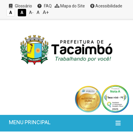
Glossário
FAQ
Mapa do Site
Acessibilidade
A+
A
A
A
A-
MENU PRINCIPAL