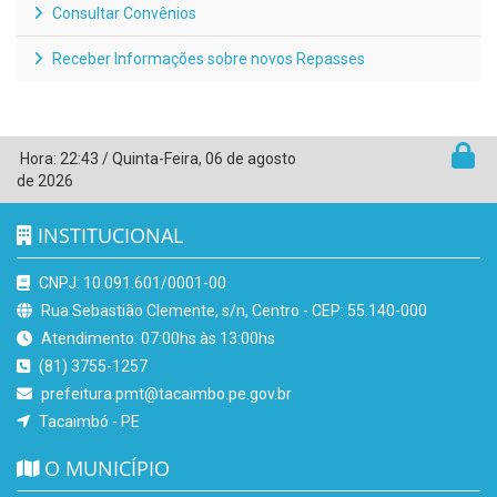
Consultar Convênios
Receber Informações sobre novos Repasses
Hora:
22:43
/
Quinta-Feira
,
06 de agosto
de 2026
INSTITUCIONAL
CNPJ: 10.091.601/0001-00
Rua Sebastião Clemente, s/n, Centro - CEP: 55.140-000
Atendimento: 07:00hs às 13:00hs
(81) 3755-1257
prefeitura.pmt@tacaimbo.pe.gov.br
Tacaimbó - PE
O MUNICÍPIO