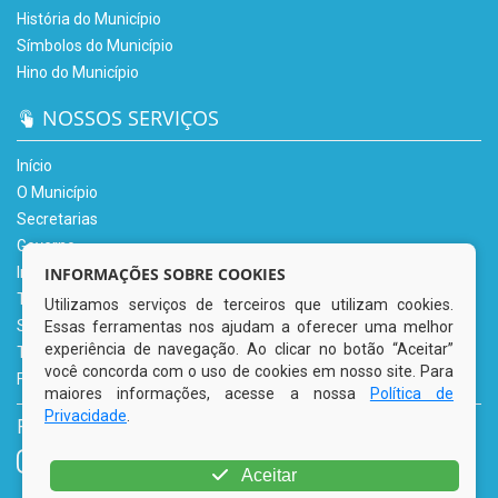
História do Município
Símbolos do Município
Hino do Município
NOSSOS SERVIÇOS
Início
O Município
Secretarias
Governo
INFORMAÇÕES SOBRE COOKIES
Informe-se
Transparência
Utilizamos serviços de terceiros que utilizam cookies.
Serviços Digitais
Essas ferramentas nos ajudam a oferecer uma melhor
experiência de navegação. Ao clicar no botão “Aceitar”
Tributário
você concorda com o uso de cookies em nosso site. Para
Fale Conosco
maiores informações, acesse a nossa
Política de
Privacidade
.
REDES SOCIAIS
Aceitar