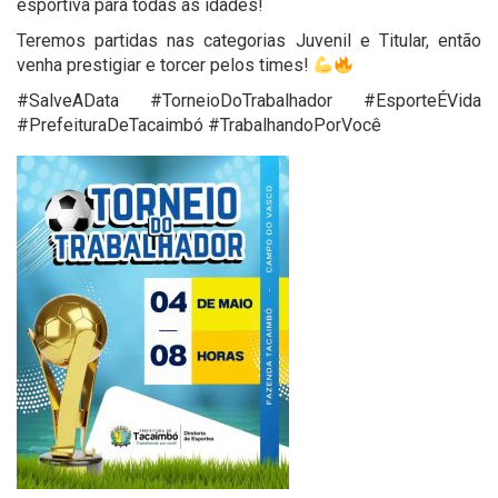
esportiva para todas as idades!
Teremos partidas nas categorias Juvenil e Titular, então
venha prestigiar e torcer pelos times!
#SalveAData #TorneioDoTrabalhador #EsporteÉVida
#PrefeituraDeTacaimbó #TrabalhandoPorVocê