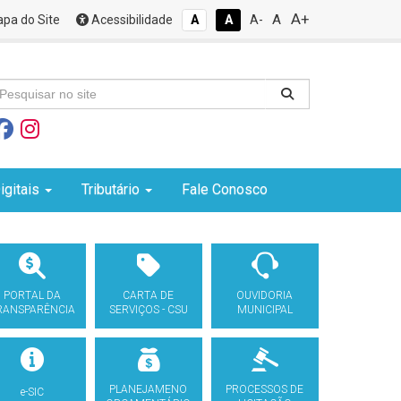
A+
A
pa do Site
Acessibilidade
A
A
A-
igitais
Tributário
Fale Conosco
PORTAL DA
CARTA DE
OUVIDORIA
RANSPARÊNCIA
SERVIÇOS - CSU
MUNICIPAL
PLANEJAMENO
PROCESSOS DE
e-SIC