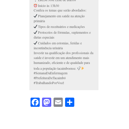
Início às 13h30
Confira os temas que serão abordados:
Planejamento em saúde na atenção
primária
Tipos de receituários e medicações
Protocolos de fórmulas, suplementos e
dietas especiais
Cuidados em estomias, feridas e
incontinência urinária
Investir na qualificação dos profissionais da
saúde é investir em um atendimento mais
humanizado, eficiente e de qualidade para
toda a população tacaimboense.
#SemanaDaEnfermagem
#PrefeituraDeTacaimbó
#TrabalhandoPorVocê
Facebook
Mastodon
Email
Share