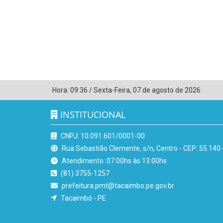
Hora:
09:36
/
Sexta-Feira
,
07 de agosto de 2026
INSTITUCIONAL
CNPJ: 10.091.601/0001-00
Rua Sebastião Clemente, s/n, Centro - CEP: 55.140
Atendimento: 07:00hs às 13:00hs
(81) 3755-1257
prefeitura.pmt@tacaimbo.pe.gov.br
Tacaimbó - PE