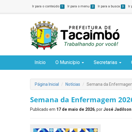
Ir para o conteúdo
Ir para o menu
Ir para a busca
Ir
1
2
3
Início
O Município
Secretarias
Página Inicial
Notícias
Semana da Enfermage
Semana da Enfermagem 202
Publicado em
17 de maio de 2026
, por
José Jadilson