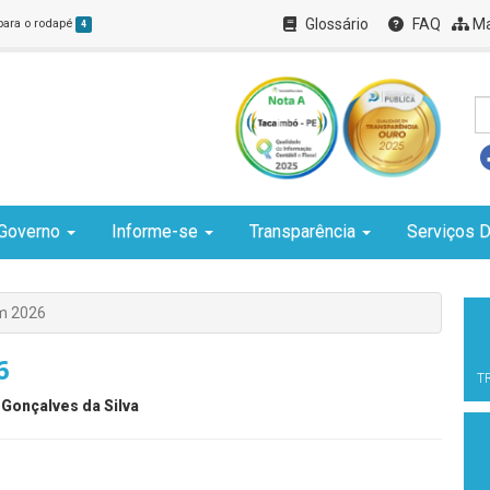
Glossário
FAQ
Ma
 para o rodapé
4
Governo
Informe-se
Transparência
Serviços D
m 2026
6
T
 Gonçalves da Silva