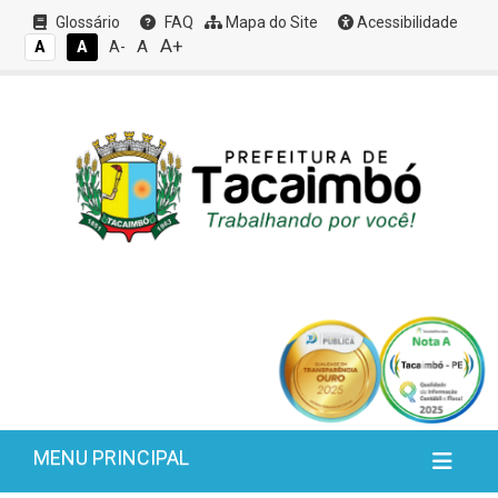
Glossário
FAQ
Mapa do Site
Acessibilidade
A+
A
A
A
A-
MENU PRINCIPAL