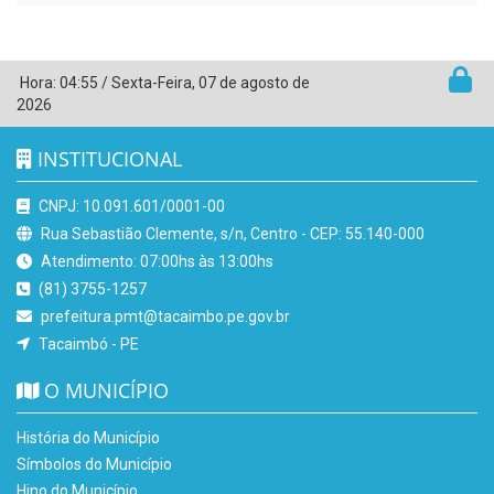
Hora:
04:55
/
Sexta-Feira
,
07 de agosto de
2026
INSTITUCIONAL
CNPJ: 10.091.601/0001-00
Rua Sebastião Clemente, s/n, Centro - CEP: 55.140-000
Atendimento: 07:00hs às 13:00hs
(81) 3755-1257
prefeitura.pmt@tacaimbo.pe.gov.br
Tacaimbó - PE
O MUNICÍPIO
História do Município
Símbolos do Município
Hino do Município