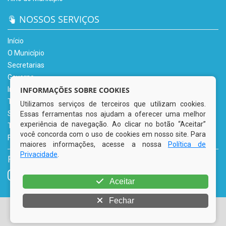
NOSSOS SERVIÇOS
Início
O Município
Secretarias
Governo
Informe-se
INFORMAÇÕES SOBRE COOKIES
Transparência
Utilizamos serviços de terceiros que utilizam cookies.
Serviços Digitais
Essas ferramentas nos ajudam a oferecer uma melhor
experiência de navegação. Ao clicar no botão “Aceitar”
Tributário
você concorda com o uso de cookies em nosso site. Para
Fale Conosco
maiores informações, acesse a nossa
Política de
Privacidade
.
REDES SOCIAIS
Aceitar
Fechar
© Copyright 2026 Prefeitura Municipal de Tacaimbó | Todos
os direitos reservados