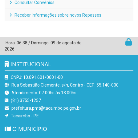
Consultar Convênios
Receber Informações sobre novos Repasses
Hora:
06:38
/
Domingo
,
09 de agosto de
2026
INSTITUCIONAL
CNPJ: 10.091.601/0001-00
Rua Sebastião Clemente, s/n, Centro - CEP: 55.140-000
Atendimento: 07:00hs às 13:00hs
(81) 3755-1257
prefeitura.pmt@tacaimbo.pe.gov.br
Tacaimbó - PE
O MUNICÍPIO