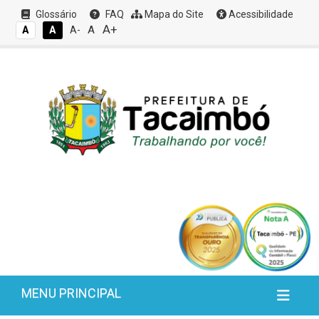
Glossário
FAQ
Mapa do Site
Acessibilidade
A+
A
A
A
A-
MENU PRINCIPAL