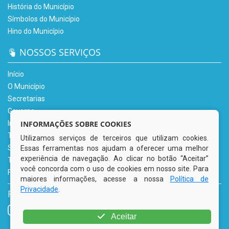
História do Município
Símbolos do Município
Hino do Município
NOSSOS SERVIÇOS
Início
O Município
Secretarias
Governo
INFORMAÇÕES SOBRE COOKIES
Informe-se
Transparência
Utilizamos serviços de terceiros que utilizam cookies.
Serviços Digitais
Essas ferramentas nos ajudam a oferecer uma melhor
experiência de navegação. Ao clicar no botão “Aceitar”
Tributário
você concorda com o uso de cookies em nosso site. Para
Fale Conosco
maiores informações, acesse a nossa
Política de
Privacidade
.
REDES SOCIAIS
Aceitar