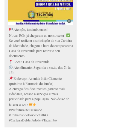
Atenção, tacaimboenses!
Novas RGs já chegaram ao nosso setor!
Se você realizou a solicitação da sua Carteira
de Identidade, chegou a hora de comparecer à
Casa da Juventude para retirar o seu
documento.
Local: Casa da Juventude
Atendimento: Segunda a sexta, das 7h às
13h
Endereço: Avenida João Clemente
(próximo à Farmácia do Irmão)
A entrega dos documentos garante mais
cidadania, acesso a serviços e mais
praticidade para a população. Não deixe de
buscar o seu!
#PrefeituraDeTacaimbó
#TrabalhandoPorVocê #RG
#CarteiraDeIdentidade #Tacaimbó