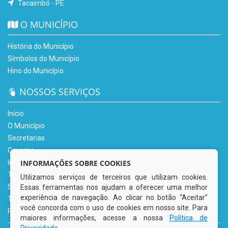
Tacaimbó - PE
O MUNICÍPIO
História do Município
Símbolos do Município
Hino do Município
NOSSOS SERVIÇOS
Início
O Município
Secretarias
Governo
Informe-se
INFORMAÇÕES SOBRE COOKIES
Transparência
Utilizamos serviços de terceiros que utilizam cookies.
Serviços Digitais
Essas ferramentas nos ajudam a oferecer uma melhor
experiência de navegação. Ao clicar no botão “Aceitar”
Tributário
você concorda com o uso de cookies em nosso site. Para
Fale Conosco
maiores informações, acesse a nossa
Política de