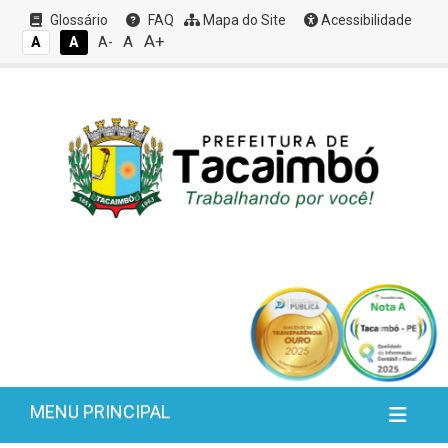
Glossário
FAQ
Mapa do Site
Acessibilidade
A+
A
A
A
A-
MENU PRINCIPAL