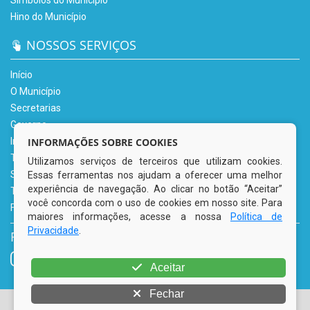
Hino do Município
NOSSOS SERVIÇOS
Início
O Município
Secretarias
Governo
Informe-se
INFORMAÇÕES SOBRE COOKIES
Transparência
Utilizamos serviços de terceiros que utilizam cookies.
Serviços Digitais
Essas ferramentas nos ajudam a oferecer uma melhor
experiência de navegação. Ao clicar no botão “Aceitar”
Tributário
você concorda com o uso de cookies em nosso site. Para
Fale Conosco
maiores informações, acesse a nossa
Política de
Privacidade
.
REDES SOCIAIS
Aceitar
Fechar
© Copyright 2026 Prefeitura Municipal de Tacaimbó | Todos