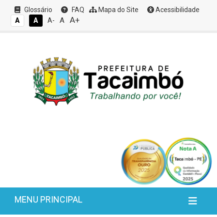
Glossário
FAQ
Mapa do Site
Acessibilidade
A+
A
A
A
A-
MENU PRINCIPAL