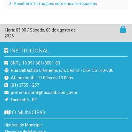
Receber Informações sobre novos Repasses
Hora:
05:00
/
Sábado
,
08 de agosto de
2026
INSTITUCIONAL
CNPJ: 10.091.601/0001-00
Rua Sebastião Clemente, s/n, Centro - CEP: 55.140-000
Atendimento: 07:00hs às 13:00hs
(81) 3755-1257
prefeitura.pmt@tacaimbo.pe.gov.br
Tacaimbó - PE
O MUNICÍPIO
História do Município
Símbolos do Município