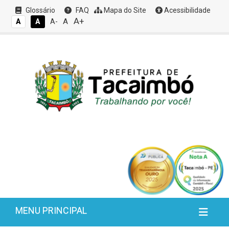
Glossário
FAQ
Mapa do Site
Acessibilidade
A+
A
A
A
A-
MENU PRINCIPAL