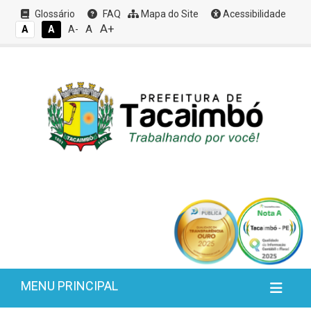
Glossário
FAQ
Mapa do Site
Acessibilidade
A+
A
A
A
A-
MENU PRINCIPAL