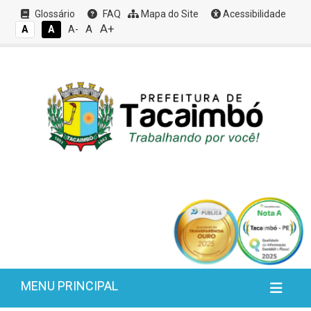
Glossário
FAQ
Mapa do Site
Acessibilidade
A+
A
A
A
A-
MENU PRINCIPAL