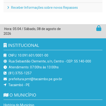
Receber Informações sobre novos Repasses
Hora:
05:04
/
Sábado
,
08 de agosto de
2026
INSTITUCIONAL
CNPJ: 10.091.601/0001-00
Rua Sebastião Clemente, s/n, Centro - CEP: 55.140-000
Atendimento: 07:00hs às 13:00hs
(81) 3755-1257
prefeitura.pmt@tacaimbo.pe.gov.br
Tacaimbó - PE
O MUNICÍPIO
História do Município