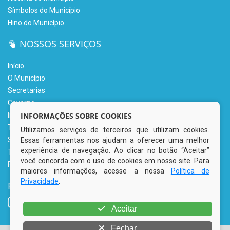
Símbolos do Município
Hino do Município
NOSSOS SERVIÇOS
Início
O Município
Secretarias
Governo
INFORMAÇÕES SOBRE COOKIES
Informe-se
Transparência
Utilizamos serviços de terceiros que utilizam cookies.
Serviços Digitais
Essas ferramentas nos ajudam a oferecer uma melhor
experiência de navegação. Ao clicar no botão “Aceitar”
Tributário
você concorda com o uso de cookies em nosso site. Para
Fale Conosco
maiores informações, acesse a nossa
Política de
Privacidade
.
REDES SOCIAIS
Aceitar
Fechar