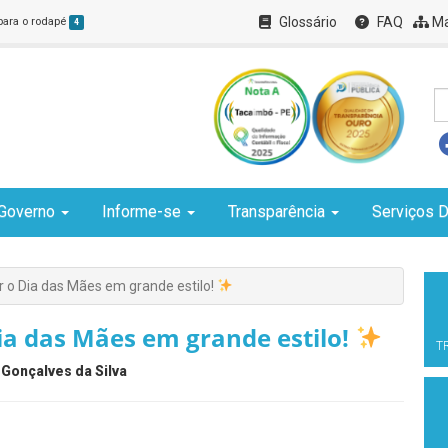
Glossário
FAQ
Ma
 para o rodapé
4
Governo
Informe-se
Transparência
Serviços D
 o Dia das Mães em grande estilo!
ia das Mães em grande estilo!
T
 Gonçalves da Silva