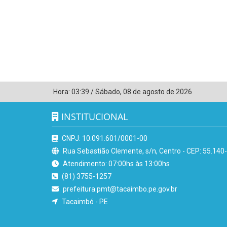
Hora:
03:39
/
Sábado
,
08 de agosto de 2026
INSTITUCIONAL
CNPJ: 10.091.601/0001-00
Rua Sebastião Clemente, s/n, Centro - CEP: 55.140
Atendimento: 07:00hs às 13:00hs
(81) 3755-1257
prefeitura.pmt@tacaimbo.pe.gov.br
Tacaimbó - PE