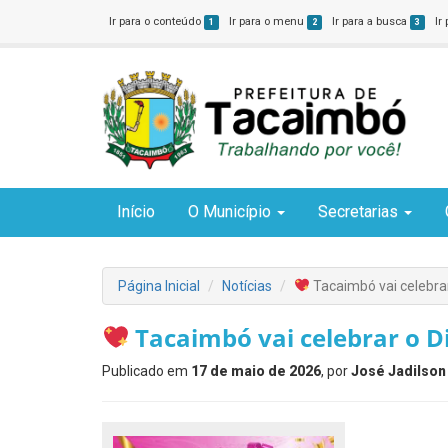
Ir para o conteúdo
Ir para o menu
Ir para a busca
Ir
1
2
3
Início
O Município
Secretarias
Página Inicial
Notícias
Tacaimbó vai celebrar
Tacaimbó vai celebrar o D
Publicado em
17 de maio de 2026
, por
José Jadilson