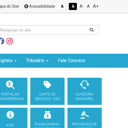
A+
A
pa do Site
Acessibilidade
A
A
A-
igitais
Tributário
Fale Conosco
PORTAL DA
CARTA DE
OUVIDORIA
RANSPARÊNCIA
SERVIÇOS - CSU
MUNICIPAL
PLANEJAMENO
PROCESSOS DE
e-SIC