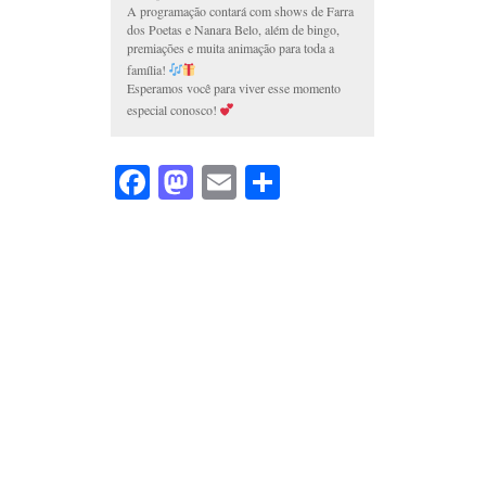
A programação contará com shows de Farra
dos Poetas e Nanara Belo, além de bingo,
premiações e muita animação para toda a
família!
Esperamos você para viver esse momento
especial conosco!
Facebook
Mastodon
Email
Share