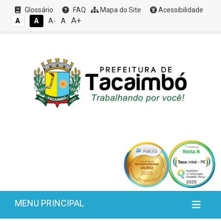
Glossário
FAQ
Mapa do Site
Acessibilidade
A+
A
A
A
A-
MENU PRINCIPAL