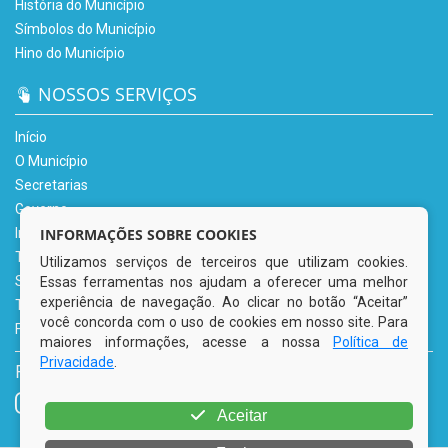
História do Município
Símbolos do Município
Hino do Município
NOSSOS SERVIÇOS
Início
O Município
Secretarias
Governo
Informe-se
INFORMAÇÕES SOBRE COOKIES
Transparência
Utilizamos serviços de terceiros que utilizam cookies.
Serviços Digitais
Essas ferramentas nos ajudam a oferecer uma melhor
experiência de navegação. Ao clicar no botão “Aceitar”
Tributário
você concorda com o uso de cookies em nosso site. Para
Fale Conosco
maiores informações, acesse a nossa
Política de
Privacidade
.
REDES SOCIAIS
Aceitar