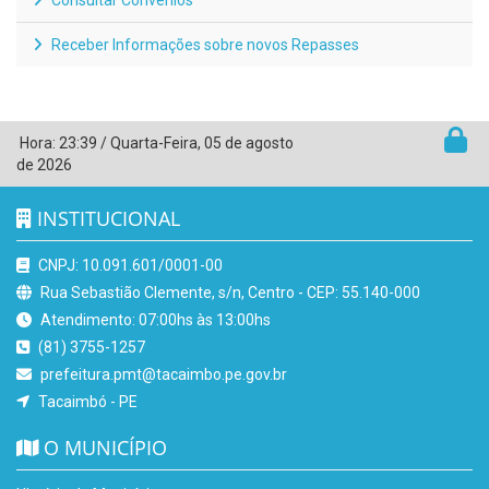
Receber Informações sobre novos Repasses
Hora:
23:39
/
Quarta-Feira
,
05 de agosto
de 2026
INSTITUCIONAL
CNPJ: 10.091.601/0001-00
Rua Sebastião Clemente, s/n, Centro - CEP: 55.140-000
Atendimento: 07:00hs às 13:00hs
(81) 3755-1257
prefeitura.pmt@tacaimbo.pe.gov.br
Tacaimbó - PE
O MUNICÍPIO