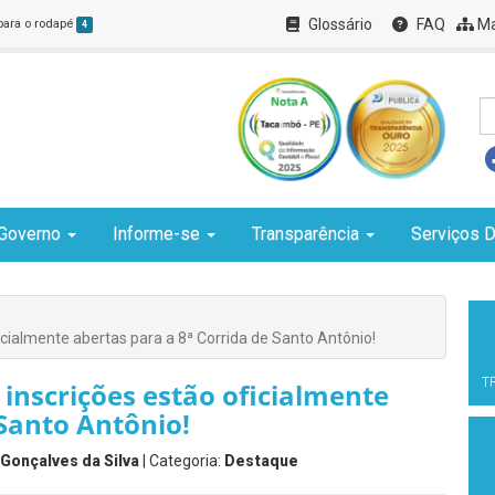
Glossário
FAQ
Ma
 para o rodapé
4
Governo
Informe-se
Transparência
Serviços D
icialmente abertas para a 8ª Corrida de Santo Antônio!
T
inscrições estão oficialmente
 Santo Antônio!
Gonçalves da Silva
| Categoria:
Destaque