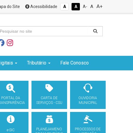
A+
A
pa do Site
Acessibilidade
A
A
A-
igitais
Tributário
Fale Conosco
PORTAL DA
CARTA DE
OUVIDORIA
RANSPARÊNCIA
SERVIÇOS - CSU
MUNICIPAL
PLANEJAMENO
PROCESSOS DE
e-SIC