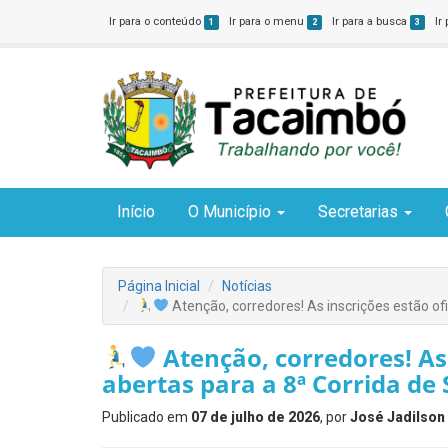
Ir para o conteúdo
Ir para o menu
Ir para a busca
Ir
1
2
3
Início
O Município
Secretarias
Página Inicial
Notícias
Atenção, corredores! As inscrições estão of
Atenção, corredores! As 
abertas para a 8ª Corrida de
Publicado em
07 de julho de 2026
, por
José Jadilson 