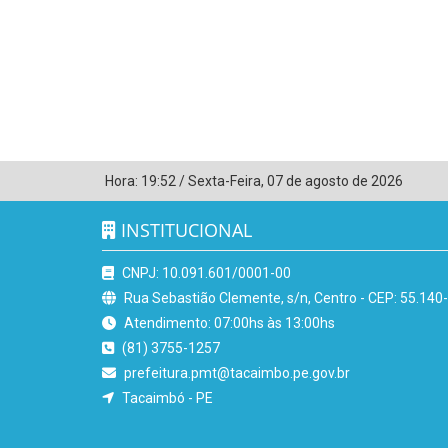
Hora:
19:52
/
Sexta-Feira
,
07 de agosto de 2026
INSTITUCIONAL
CNPJ: 10.091.601/0001-00
Rua Sebastião Clemente, s/n, Centro - CEP: 55.140
Atendimento: 07:00hs às 13:00hs
(81) 3755-1257
prefeitura.pmt@tacaimbo.pe.gov.br
Tacaimbó - PE