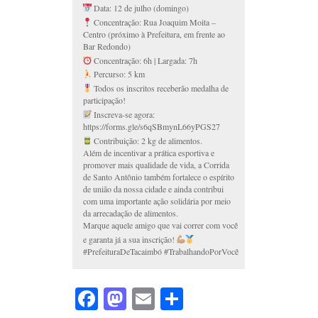
Data: 12 de julho (domingo)
Concentração: Rua Joaquim Moita –
Centro (próximo à Prefeitura, em frente ao
Bar Redondo)
Concentração: 6h | Largada: 7h
Percurso: 5 km
Todos os inscritos receberão medalha de
participação!
Inscreva-se agora:
https://forms.gle/s6qSBmynL66yPGS27
Contribuição: 2 kg de alimentos.
Além de incentivar a prática esportiva e
promover mais qualidade de vida, a Corrida
de Santo Antônio também fortalece o espírito
de união da nossa cidade e ainda contribui
com uma importante ação solidária por meio
da arrecadação de alimentos.
Marque aquele amigo que vai correr com você
e garanta já a sua inscrição!
#PrefeituraDeTacaimbó #TrabalhandoPorVocê
Facebook
Mastodon
Email
Share