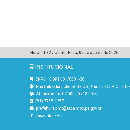
Hora:
11:32
/
Quinta-Feira
,
06 de agosto de 2026
INSTITUCIONAL
CNPJ: 10.091.601/0001-00
Rua Sebastião Clemente, s/n, Centro - CEP: 55.140
Atendimento: 07:00hs às 13:00hs
(81) 3755-1257
prefeitura.pmt@tacaimbo.pe.gov.br
Tacaimbó - PE