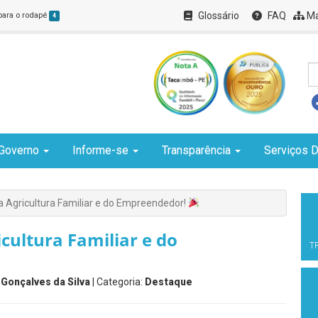
Glossário
FAQ
Ma
 para o rodapé
4
Governo
Informe-se
Transparência
Serviços D
a Agricultura Familiar e do Empreendedor!
cultura Familiar e do
T
 Gonçalves da Silva
| Categoria:
Destaque