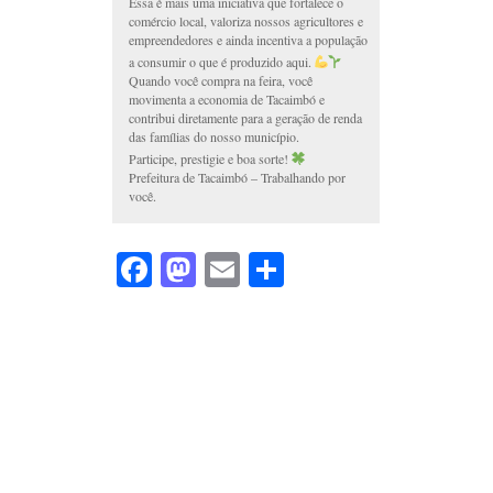
Essa é mais uma iniciativa que fortalece o
comércio local, valoriza nossos agricultores e
empreendedores e ainda incentiva a população
a consumir o que é produzido aqui.
Quando você compra na feira, você
movimenta a economia de Tacaimbó e
contribui diretamente para a geração de renda
das famílias do nosso município.
Participe, prestigie e boa sorte!
Prefeitura de Tacaimbó – Trabalhando por
você.
Facebook
Mastodon
Email
Share