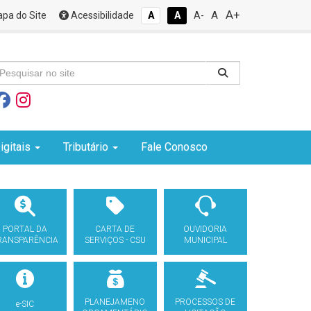
A+
A
pa do Site
Acessibilidade
A
A
A-
igitais
Tributário
Fale Conosco
PORTAL DA
CARTA DE
OUVIDORIA
RANSPARÊNCIA
SERVIÇOS - CSU
MUNICIPAL
PLANEJAMENO
PROCESSOS DE
e-SIC