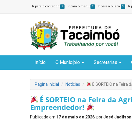
Ir para o conteúdo
Ir para o menu
Ir para a busca
Ir
1
2
3
Início
O Município
Secretarias
Página Inicial
Notícias
É SORTEIO na Feira d
É SORTEIO na Feira da Agri
Empreendedor!
Publicado em
17 de maio de 2026
, por
José Jadilson