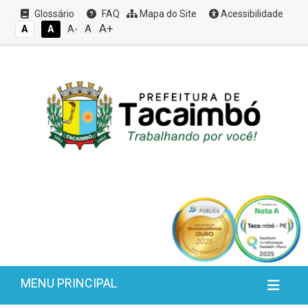
Glossário
FAQ
Mapa do Site
Acessibilidade
A+
A
A
A
A-
MENU PRINCIPAL