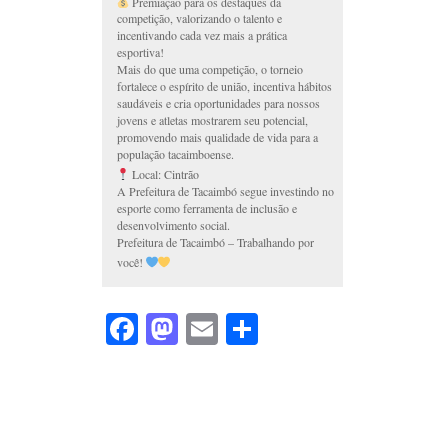
Premiação para os destaques da
competição, valorizando o talento e
incentivando cada vez mais a prática
esportiva!
Mais do que uma competição, o torneio
fortalece o espírito de união, incentiva hábitos
saudáveis e cria oportunidades para nossos
jovens e atletas mostrarem seu potencial,
promovendo mais qualidade de vida para a
população tacaimboense.
Local: Cintrão
A Prefeitura de Tacaimbó segue investindo no
esporte como ferramenta de inclusão e
desenvolvimento social.
Prefeitura de Tacaimbó – Trabalhando por
você!
Facebook
Mastodon
Email
Share