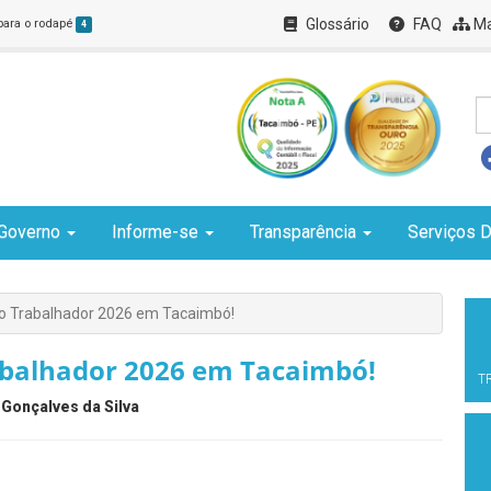
Glossário
FAQ
Ma
 para o rodapé
4
Governo
Informe-se
Transparência
Serviços D
do Trabalhador 2026 em Tacaimbó!
abalhador 2026 em Tacaimbó!
T
 Gonçalves da Silva