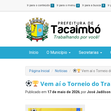
Ir para o conteúdo
Ir para o menu
Ir para a busca
Ir
1
2
3
Início
O Município
Secretarias
Página Inicial
Notícias
Vem aí o Torneio 
Vem aí o Torneio do Tr
Publicado em
17 de maio de 2026
, por
José Jadilson