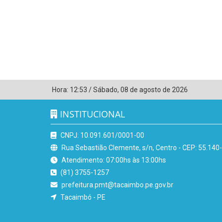
Hora:
12:53
/
Sábado
,
08 de agosto de 2026
INSTITUCIONAL
CNPJ: 10.091.601/0001-00
Rua Sebastião Clemente, s/n, Centro - CEP: 55.140
Atendimento: 07:00hs às 13:00hs
(81) 3755-1257
prefeitura.pmt@tacaimbo.pe.gov.br
Tacaimbó - PE