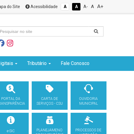
A+
A
pa do Site
Acessibilidade
A
A
A-
igitais
Tributário
Fale Conosco
PORTAL DA
CARTA DE
OUVIDORIA
RANSPARÊNCIA
SERVIÇOS - CSU
MUNICIPAL
PLANEJAMENO
PROCESSOS DE
e-SIC