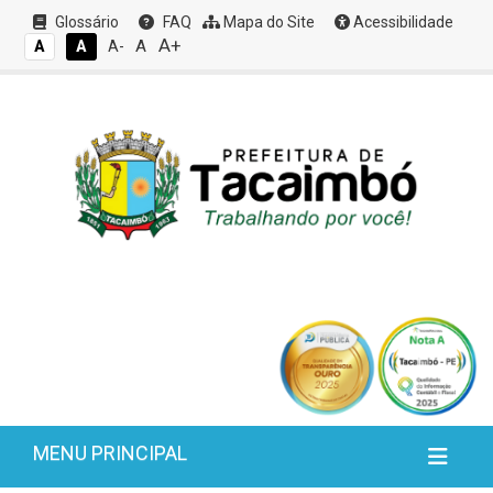
Glossário
FAQ
Mapa do Site
Acessibilidade
A+
A
A
A
A-
MENU PRINCIPAL