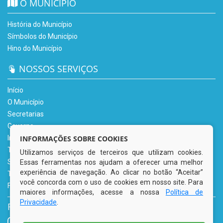
O MUNICÍPIO
História do Município
Símbolos do Município
Hino do Município
NOSSOS SERVIÇOS
Início
O Município
Secretarias
Governo
INFORMAÇÕES SOBRE COOKIES
Informe-se
Transparência
Utilizamos serviços de terceiros que utilizam cookies.
Serviços Digitais
Essas ferramentas nos ajudam a oferecer uma melhor
experiência de navegação. Ao clicar no botão “Aceitar”
Tributário
você concorda com o uso de cookies em nosso site. Para
Fale Conosco
maiores informações, acesse a nossa
Política de
Privacidade
.
REDES SOCIAIS