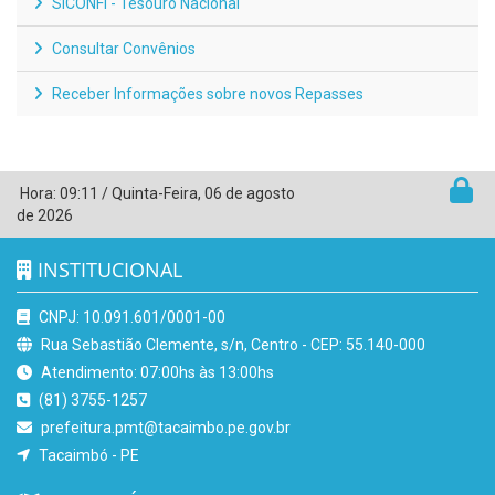
SICONFI - Tesouro Nacional
Consultar Convênios
Receber Informações sobre novos Repasses
Hora:
09:11
/
Quinta-Feira
,
06 de agosto
de 2026
INSTITUCIONAL
CNPJ: 10.091.601/0001-00
Rua Sebastião Clemente, s/n, Centro - CEP: 55.140-000
Atendimento: 07:00hs às 13:00hs
(81) 3755-1257
prefeitura.pmt@tacaimbo.pe.gov.br
Tacaimbó - PE