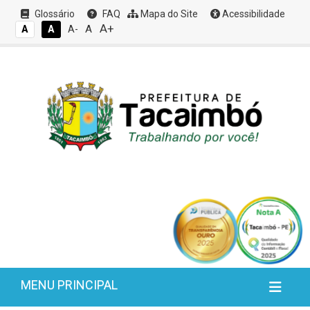
Glossário
FAQ
Mapa do Site
Acessibilidade
A+
A
A
A
A-
MENU PRINCIPAL