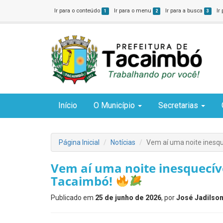
Ir para o conteúdo
Ir para o menu
Ir para a busca
Ir
1
2
3
Início
O Município
Secretarias
Página Inicial
Notícias
Vem aí uma noite inesqu
Vem aí uma noite inesquecíve
Tacaimbó!
Publicado em
25 de junho de 2026
, por
José Jadilson