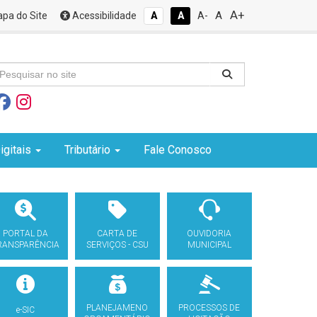
A+
A
pa do Site
Acessibilidade
A
A
A-
igitais
Tributário
Fale Conosco
PORTAL DA
CARTA DE
OUVIDORIA
RANSPARÊNCIA
SERVIÇOS - CSU
MUNICIPAL
PLANEJAMENO
PROCESSOS DE
e-SIC