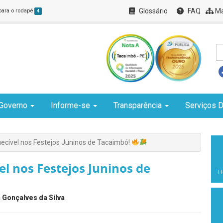
Glossário
FAQ
Ma
 para o rodapé
4
Governo
Informe-se
Transparência
Serviços D
ecível nos Festejos Juninos de Tacaimbó!
l nos Festejos Juninos de
T
 Gonçalves da Silva