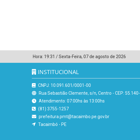
Hora:
19:31
/
Sexta-Feira
,
07 de agosto de 2026
INSTITUCIONAL
CNPJ: 10.091.601/0001-00
Rua Sebastião Clemente, s/n, Centro - CEP: 55.140
Atendimento: 07:00hs às 13:00hs
(81) 3755-1257
prefeitura.pmt@tacaimbo.pe.gov.br
Tacaimbó - PE