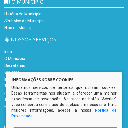
O MUNICÍPIO
História do Município
Símbolos do Município
Hino do Município
NOSSOS SERVIÇOS
Início
O Município
Secretarias
Governo
INFORMAÇÕES SOBRE COOKIES
Informe-se
Transparência
Utilizamos serviços de terceiros que utilizam cookies.
Serviços Digitais
Essas ferramentas nos ajudam a oferecer uma melhor
experiência de navegação. Ao clicar no botão “Aceitar”
Tributário
você concorda com o uso de cookies em nosso site. Para
Fale Conosco
maiores informações, acesse a nossa
Política de
Privacidade
.
REDES SOCIAIS