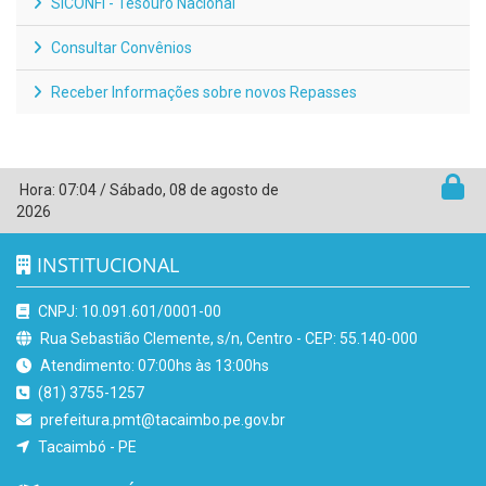
SICONFI - Tesouro Nacional
Consultar Convênios
Receber Informações sobre novos Repasses
Hora:
07:04
/
Sábado
,
08 de agosto de
2026
INSTITUCIONAL
CNPJ: 10.091.601/0001-00
Rua Sebastião Clemente, s/n, Centro - CEP: 55.140-000
Atendimento: 07:00hs às 13:00hs
(81) 3755-1257
prefeitura.pmt@tacaimbo.pe.gov.br
Tacaimbó - PE