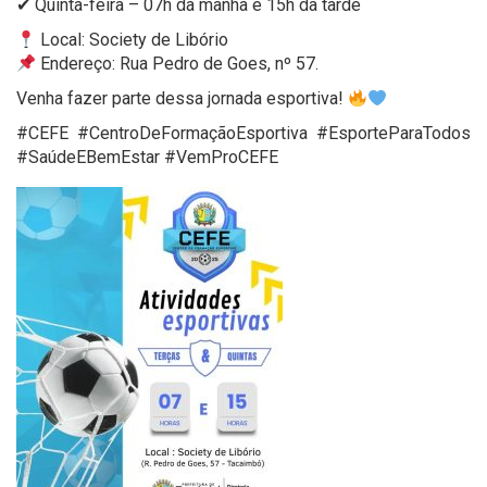
✔ Quinta-feira – 07h da manhã e 15h da tarde
Local: Society de Libório
Endereço: Rua Pedro de Goes, nº 57.
Venha fazer parte dessa jornada esportiva!
#CEFE #CentroDeFormaçãoEsportiva #EsporteParaTodos
#SaúdeEBemEstar #VemProCEFE