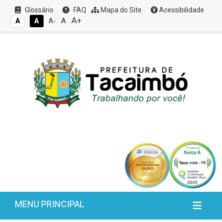
Glossário
FAQ
Mapa do Site
Acessibilidade
A+
A
A
A
A-
MENU PRINCIPAL