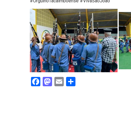
#OrgulhoTacaimboense #VivaSãoJoão
Facebook
Mastodon
Email
Share