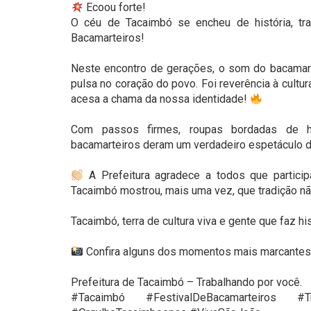
Ecoou forte!
O céu de Tacaimbó se encheu de história, t
Bacamarteiros!
⠀
Neste encontro de gerações, o som do bacamarte
pulsa no coração do povo. Foi reverência à cultu
acesa a chama da nossa identidade!
⠀
Com passos firmes, roupas bordadas de hi
bacamarteiros deram um verdadeiro espetáculo de
⠀
A Prefeitura agradece a todos que partici
Tacaimbó mostrou, mais uma vez, que tradição nã
⠀
Tacaimbó, terra de cultura viva e gente que faz his
⠀
Confira alguns dos momentos mais marcantes 
⠀
Prefeitura de Tacaimbó – Trabalhando por você.
#Tacaimbó #FestivalDeBacamarteiros #Tr