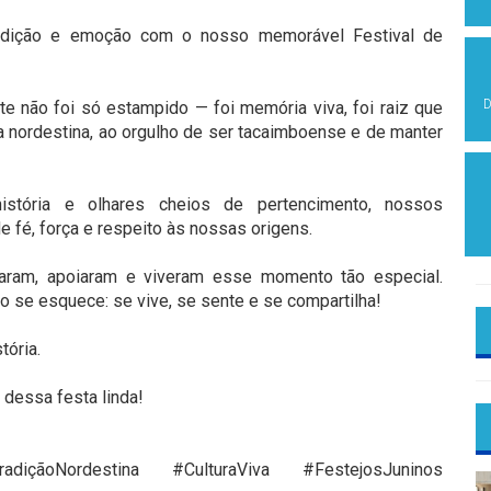
radição e emoção com o nosso memorável Festival de
D
 não foi só estampido — foi memória viva, foi raiz que
ra nordestina, ao orgulho de ser tacaimboense e de manter
stória e olhares cheios de pertencimento, nossos
 fé, força e respeito às nossas origens.
param, apoiaram e viveram esse momento tão especial.
o se esquece: se vive, se sente e se compartilha!
tória.
dessa festa linda!
adiçãoNordestina #CulturaViva #FestejosJuninos