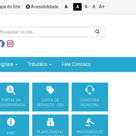
A+
A
pa do Site
Acessibilidade
A
A
A-
igitais
Tributário
Fale Conosco
PORTAL DA
CARTA DE
OUVIDORIA
RANSPARÊNCIA
SERVIÇOS - CSU
MUNICIPAL
PLANEJAMENO
PROCESSOS DE
e-SIC