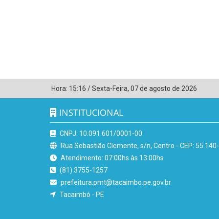
Hora:
15:16
/
Sexta-Feira
,
07 de agosto de 2026
INSTITUCIONAL
CNPJ: 10.091.601/0001-00
Rua Sebastião Clemente, s/n, Centro - CEP: 55.140
Atendimento: 07:00hs às 13:00hs
(81) 3755-1257
prefeitura.pmt@tacaimbo.pe.gov.br
Tacaimbó - PE