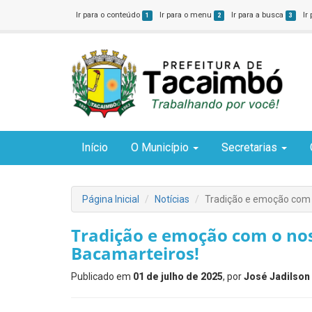
Ir para o conteúdo
Ir para o menu
Ir para a busca
Ir
1
2
3
Início
O Município
Secretarias
Página Inicial
Notícias
Tradição e emoção com 
Tradição e emoção com o no
Bacamarteiros!
Publicado em
01 de julho de 2025
, por
José Jadilson 