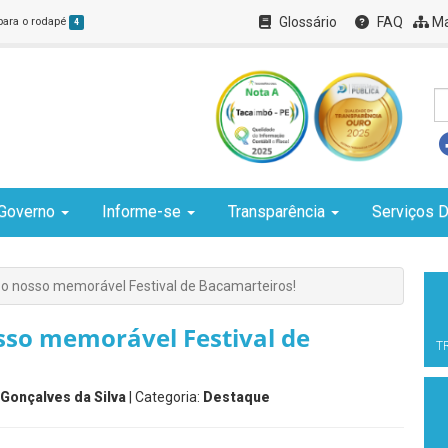
Glossário
FAQ
Ma
 para o rodapé
4
Governo
Informe-se
Transparência
Serviços D
o nosso memorável Festival de Bacamarteiros!
sso memorável Festival de
T
Gonçalves da Silva
| Categoria:
Destaque