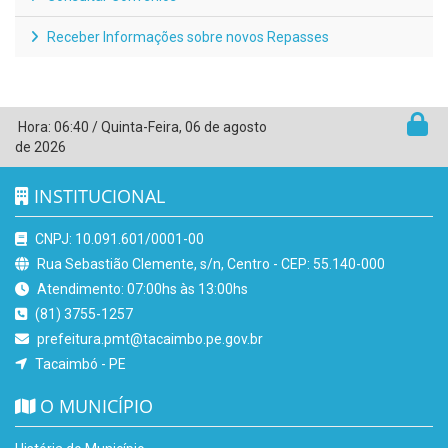
Receber Informações sobre novos Repasses
Hora:
06:40
/
Quinta-Feira
,
06 de agosto
de 2026
INSTITUCIONAL
CNPJ: 10.091.601/0001-00
Rua Sebastião Clemente, s/n, Centro - CEP: 55.140-000
Atendimento: 07:00hs às 13:00hs
(81) 3755-1257
prefeitura.pmt@tacaimbo.pe.gov.br
Tacaimbó - PE
O MUNICÍPIO