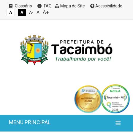
Glossário
FAQ
Mapa do Site
Acessibilidade
A+
A
A
A
A-
MENU PRINCIPAL