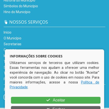
História do Município
Símbolos do Município
Hino do Município
NOSSOS SERVIÇOS
Início
O Município
Secretarias
Governo
Informe-se
INFORMAÇÕES SOBRE COOKIES
Transparência
Utilizamos serviços de terceiros que utilizam cookies.
Serviços Digitais
Essas ferramentas nos ajudam a oferecer uma melhor
experiência de navegação. Ao clicar no botão “Aceitar”
Tributário
você concorda com o uso de cookies em nosso site. Para
Fale Conosco
maiores informações, acesse a nossa
Política de
Privacidade
.
REDES SOCIAIS
Aceitar