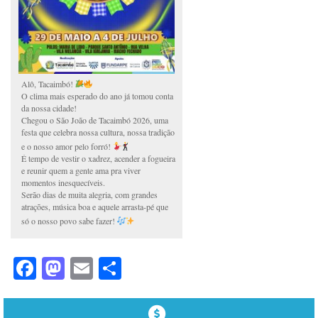
Alô, Tacaimbó!
O clima mais esperado do ano já tomou conta
da nossa cidade!
Chegou o São João de Tacaimbó 2026, uma
festa que celebra nossa cultura, nossa tradição
e o nosso amor pelo forró!
É tempo de vestir o xadrez, acender a fogueira
e reunir quem a gente ama pra viver
momentos inesquecíveis.
Serão dias de muita alegria, com grandes
atrações, música boa e aquele arrasta-pé que
só o nosso povo sabe fazer!
Facebook
Mastodon
Email
Share