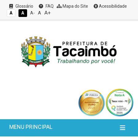
Glossário
FAQ
Mapa do Site
Acessibilidade
A+
A
A
A
A-
MENU PRINCIPAL