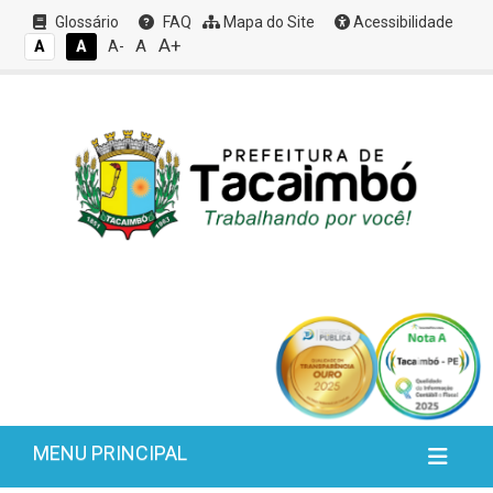
Glossário
FAQ
Mapa do Site
Acessibilidade
A+
A
A
A
A-
MENU PRINCIPAL