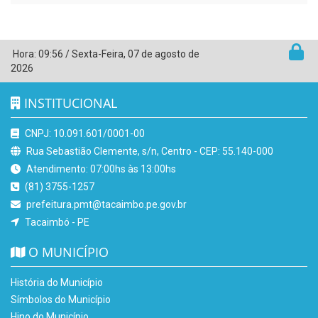
Hora:
09:56
/
Sexta-Feira
,
07 de agosto de
2026
INSTITUCIONAL
CNPJ: 10.091.601/0001-00
Rua Sebastião Clemente, s/n, Centro - CEP: 55.140-000
Atendimento: 07:00hs às 13:00hs
(81) 3755-1257
prefeitura.pmt@tacaimbo.pe.gov.br
Tacaimbó - PE
O MUNICÍPIO
História do Município
Símbolos do Município
Hino do Município