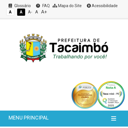
Glossário
FAQ
Mapa do Site
Acessibilidade
A+
A
A
A
A-
MENU PRINCIPAL