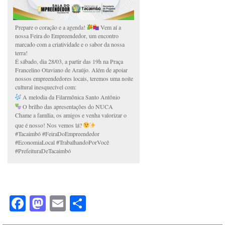
Prepare o coração e a agenda!
Vem aí a
nossa Feira do Empreendedor, um encontro
marcado com a criatividade e o sabor da nossa
terra!
É sábado, dia 28/03, a partir das 19h na Praça
Francelino Otaviano de Araújo. Além de apoiar
nossos empreendedores locais, teremos uma noite
cultural inesquecível com:
A melodia da Filarmônica Santo Antônio
O brilho das apresentações do NUCA
Chame a família, os amigos e venha valorizar o
que é nosso! Nos vemos lá?
#Tacaimbó #FeiraDoEmpreendedor
#EconomiaLocal #TrabalhandoPorVocê
#PrefeituraDeTacaimbó
Facebook
Mastodon
Email
Share