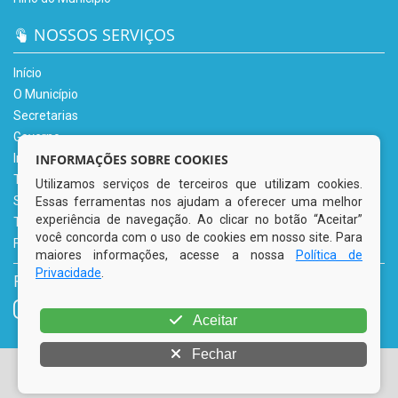
NOSSOS SERVIÇOS
Início
O Município
Secretarias
Governo
INFORMAÇÕES SOBRE COOKIES
Informe-se
Transparência
Utilizamos serviços de terceiros que utilizam cookies.
Serviços Digitais
Essas ferramentas nos ajudam a oferecer uma melhor
experiência de navegação. Ao clicar no botão “Aceitar”
Tributário
você concorda com o uso de cookies em nosso site. Para
Fale Conosco
maiores informações, acesse a nossa
Política de
Privacidade
.
REDES SOCIAIS
Aceitar
Fechar
© Copyright 2026 Prefeitura Municipal de Tacaimbó | Todos
os direitos reservados