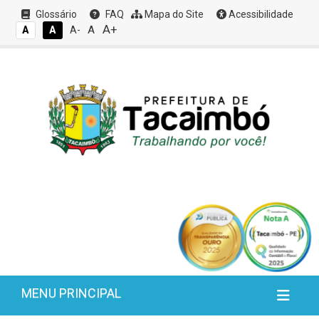
Glossário
FAQ
Mapa do Site
Acessibilidade
A+
A
A
A
A-
MENU PRINCIPAL