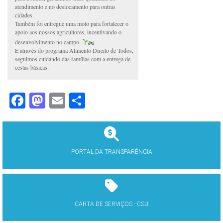
atendimento e no deslocamento para outras
cidades.
Também foi entregue uma moto para fortalecer o
apoio aos nossos agricultores, incentivando o
desenvolvimento no campo.
E através do programa Alimento Direito de Todos,
seguimos cuidando das famílias com a entrega de
cestas básicas.
Facebook
Mastodon
Email
Share
PORTAL DA TRANSPARÊNCIA
CARTA DE SERVIÇOS - CSU