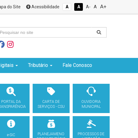
A+
A
pa do Site
Acessibilidade
A
A
A-
igitais
Tributário
Fale Conosco
PORTAL DA
CARTA DE
OUVIDORIA
RANSPARÊNCIA
SERVIÇOS - CSU
MUNICIPAL
PLANEJAMENO
PROCESSOS DE
e-SIC