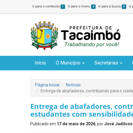
Ir para o conteúdo
Ir para o menu
Ir para a busca
Ir
1
2
3
Início
O Município
Secretarias
Página Inicial
Notícias
Entrega de abafadores, contribuindo para o cuid
Entrega de abafadores, cont
estudantes com sensibilidade
Publicado em
17 de maio de 2026
, por
José Jadilson