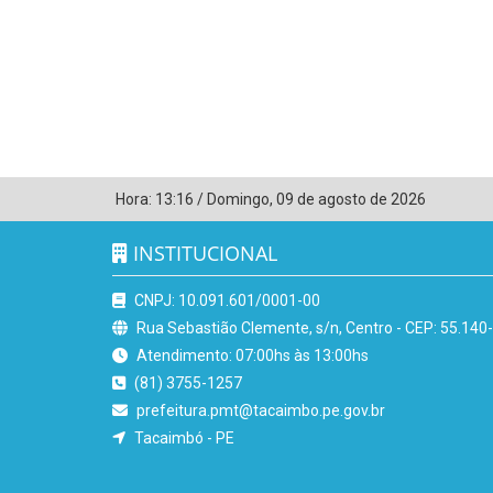
Hora:
13:16
/
Domingo
,
09 de agosto de 2026
INSTITUCIONAL
CNPJ: 10.091.601/0001-00
Rua Sebastião Clemente, s/n, Centro - CEP: 55.140
Atendimento: 07:00hs às 13:00hs
(81) 3755-1257
prefeitura.pmt@tacaimbo.pe.gov.br
Tacaimbó - PE