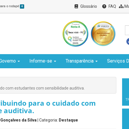
Glossário
FAQ
Ma
 para o rodapé
4
Governo
Informe-se
Transparência
Serviços D
ado com estudantes com sensibilidade auditiva.
T
ribuindo para o cuidado com
 auditiva.
 Gonçalves da Silva
| Categoria:
Destaque