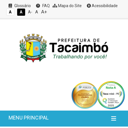
Glossário
FAQ
Mapa do Site
Acessibilidade
A+
A
A
A
A-
MENU PRINCIPAL