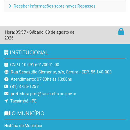
Receber Informações sobre novos Repasses
Hora:
05:57
/
Sábado
,
08 de agosto de
2026
INSTITUCIONAL
CNPJ: 10.091.601/0001-00
Rua Sebastião Clemente, s/n, Centro - CEP: 55.140-000
Atendimento: 07:00hs às 13:00hs
(81) 3755-1257
prefeitura.pmt@tacaimbo.pe.gov.br
Tacaimbó - PE
O MUNICÍPIO
História do Município