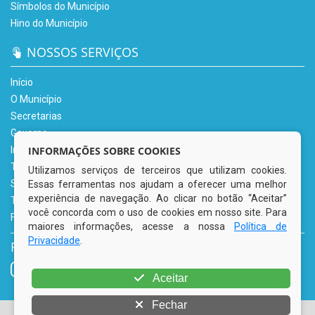
Símbolos do Município
Hino do Município
NOSSOS SERVIÇOS
Início
O Município
Secretarias
Governo
INFORMAÇÕES SOBRE COOKIES
Informe-se
Transparência
Utilizamos serviços de terceiros que utilizam cookies.
Serviços Digitais
Essas ferramentas nos ajudam a oferecer uma melhor
experiência de navegação. Ao clicar no botão “Aceitar”
Tributário
você concorda com o uso de cookies em nosso site. Para
Fale Conosco
maiores informações, acesse a nossa
Política de
Privacidade
.
REDES SOCIAIS
Aceitar
Fechar