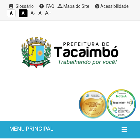
Glossário
FAQ
Mapa do Site
Acessibilidade
A+
A
A
A
A-
MENU PRINCIPAL