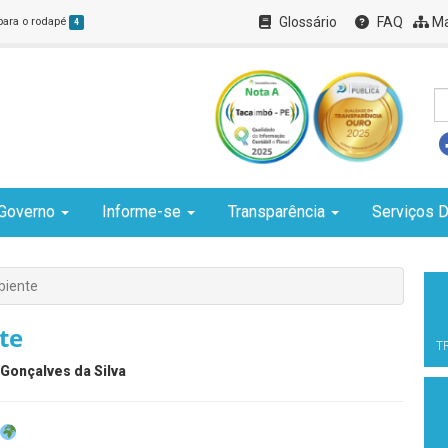
Glossário
FAQ
Ma
 para o rodapé
4
Governo
Informe-se
Transparência
Serviços D
biente
te
T
Gonçalves da Silva