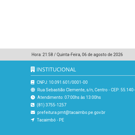
Hora:
21:58
/
Quinta-Feira
,
06 de agosto de 2026
INSTITUCIONAL
CNPJ: 10.091.601/0001-00
Rua Sebastião Clemente, s/n, Centro - CEP: 55.140
Atendimento: 07:00hs às 13:00hs
(81) 3755-1257
prefeitura.pmt@tacaimbo.pe.gov.br
Tacaimbó - PE