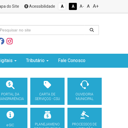
A+
A
pa do Site
Acessibilidade
A
A
A-
igitais
Tributário
Fale Conosco
PORTAL DA
CARTA DE
OUVIDORIA
RANSPARÊNCIA
SERVIÇOS - CSU
MUNICIPAL
PLANEJAMENO
PROCESSOS DE
e-SIC