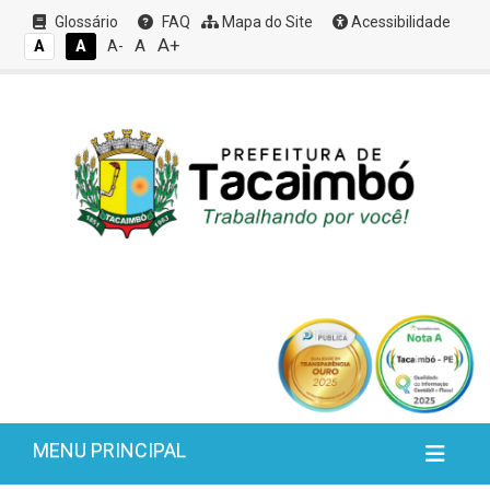
Glossário
FAQ
Mapa do Site
Acessibilidade
A+
A
A
A
A-
MENU PRINCIPAL