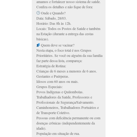
amamos e fortalecer nosso sistema de saúde.
Confira os detalhes e não fique de fora:
Onde e Quando?
Data: Sábado, 28/03.
Horário: Das 8h às 12h.
Locais: Todos os Postos de Saúde e também
na Estação (durante a entrega das cestas
básicas).
Quem deve se vacinar?
Nesta etapa, o foco total é nos Grupos
Prioritários. Se você ou alguém da sua família
faz parte dessa lista, compareça:
Estratégia de Rotina:
Crianças de 6 meses a menores de 6 anos.
Gestantes e Puérperas.
Idosos com 60 anos ou mais.
Grupos Especiais:
Povos Indígenas e Quilombolas.
Trabalhadores da Saúde, Professores e
Profissionais de Segurança/Salvamento.
Caminhoneiros, Trabalhadores Portuários e
de Transporte Coletivo.
Pessoas com deficiência permanente ou com
doenças crônicas (independentemente da
idade).
População em situação de rua.