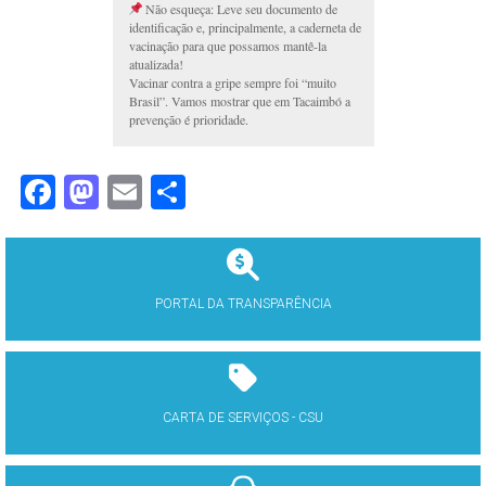
Não esqueça: Leve seu documento de
identificação e, principalmente, a caderneta de
vacinação para que possamos mantê-la
atualizada!
Vacinar contra a gripe sempre foi “muito
Brasil”. Vamos mostrar que em Tacaimbó a
prevenção é prioridade.
Facebook
Mastodon
Email
Share
PORTAL DA TRANSPARÊNCIA
CARTA DE SERVIÇOS - CSU