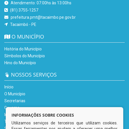
Atendimento: 07:00hs às 13:00hs
(81) 3755-1257
prefeitura.pmt@tacaimbo.pe.gov.br
Tacaimbó - PE
O MUNICÍPIO
História do Município
Símbolos do Município
Hino do Município
NOSSOS SERVIÇOS
Início
O Município
Secretarias
Governo
Informe-se
INFORMAÇÕES SOBRE COOKIES
Transparência
Utilizamos serviços de terceiros que utilizam cookies.
Serviços Digitais
Essas ferramentas nos ajudam a oferecer uma melhor