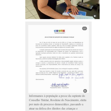
Informamos à população a posse da suplente do
Conselho Tutelar, Rosilene do Nascimento, eleita
por meio de processo democrático, passando a
atuar na defesa dos direitos das crianças e