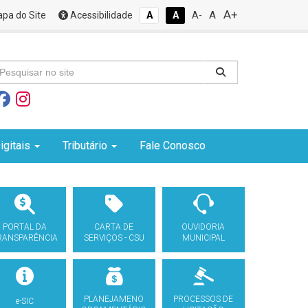
A+
A
pa do Site
Acessibilidade
A
A
A-
igitais
Tributário
Fale Conosco
PORTAL DA
CARTA DE
OUVIDORIA
RANSPARÊNCIA
SERVIÇOS - CSU
MUNICIPAL
PLANEJAMENO
PROCESSOS DE
e-SIC