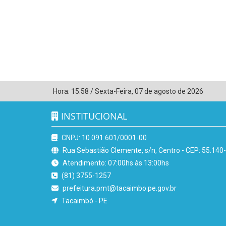
Hora:
15:58
/
Sexta-Feira
,
07 de agosto de 2026
INSTITUCIONAL
CNPJ: 10.091.601/0001-00
Rua Sebastião Clemente, s/n, Centro - CEP: 55.140
Atendimento: 07:00hs às 13:00hs
(81) 3755-1257
prefeitura.pmt@tacaimbo.pe.gov.br
Tacaimbó - PE