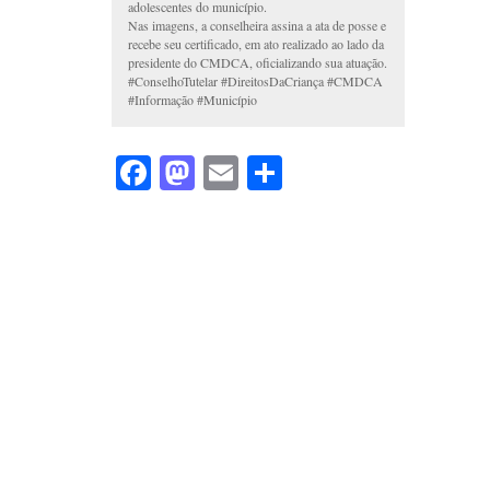
adolescentes do município.
Nas imagens, a conselheira assina a ata de posse e
recebe seu certificado, em ato realizado ao lado da
presidente do CMDCA, oficializando sua atuação.
#ConselhoTutelar #DireitosDaCriança #CMDCA
#Informação #Município
Facebook
Mastodon
Email
Share