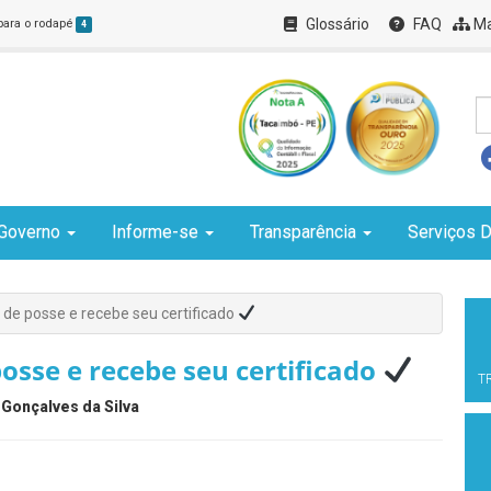
Glossário
FAQ
Ma
 para o rodapé
4
Governo
Informe-se
Transparência
Serviços D
 de posse e recebe seu certificado
posse e recebe seu certificado
T
 Gonçalves da Silva