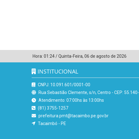
Hora:
01:24
/
Quinta-Feira
,
06 de agosto de 2026
INSTITUCIONAL
CNPJ: 10.091.601/0001-00
Rua Sebastião Clemente, s/n, Centro - CEP: 55.140
Atendimento: 07:00hs às 13:00hs
(81) 3755-1257
prefeitura.pmt@tacaimbo.pe.gov.br
Tacaimbó - PE