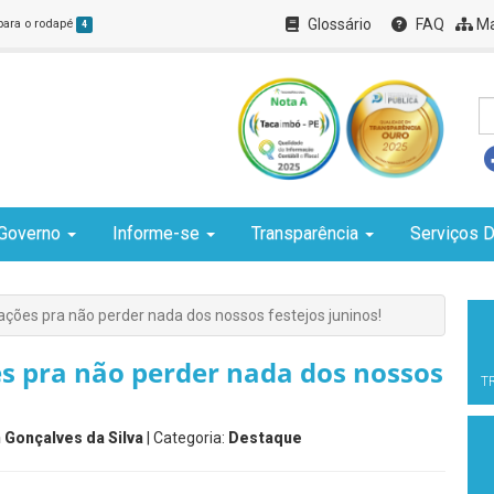
Glossário
FAQ
Ma
 para o rodapé
4
Governo
Informe-se
Transparência
Serviços D
rações pra não perder nada dos nossos festejos juninos!
es pra não perder nada dos nossos
T
 Gonçalves da Silva
| Categoria:
Destaque