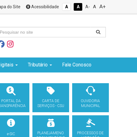
A+
A
pa do Site
Acessibilidade
A
A
A-
igitais
Tributário
Fale Conosco
PORTAL DA
CARTA DE
OUVIDORIA
RANSPARÊNCIA
SERVIÇOS - CSU
MUNICIPAL
PLANEJAMENO
PROCESSOS DE
e-SIC