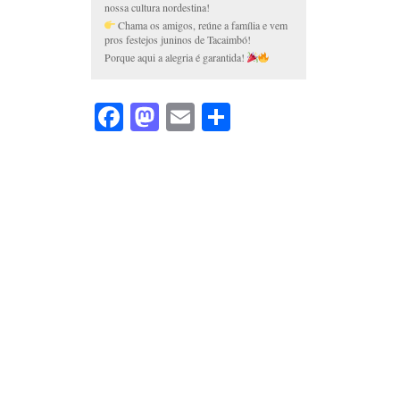
nossa cultura nordestina!
Chama os amigos, reúne a família e vem
pros festejos juninos de Tacaimbó!
Porque aqui a alegria é garantida!
Facebook
Mastodon
Email
Share