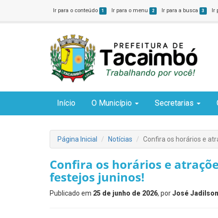
Ir para o conteúdo
Ir para o menu
Ir para a busca
Ir
1
2
3
Início
O Município
Secretarias
Página Inicial
Notícias
Confira os horários e at
Confira os horários e atraçõ
festejos juninos!
Publicado em
25 de junho de 2026
, por
José Jadilson