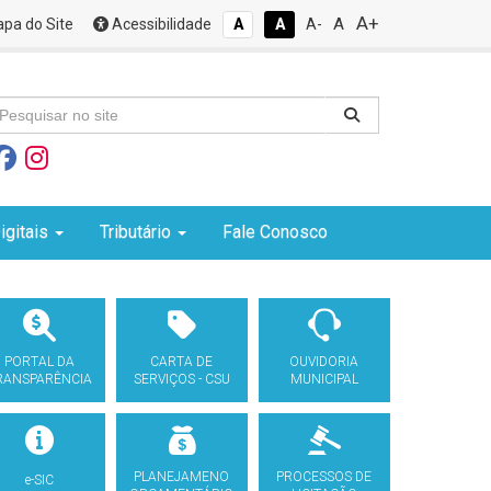
A+
A
pa do Site
Acessibilidade
A
A
A-
igitais
Tributário
Fale Conosco
PORTAL DA
CARTA DE
OUVIDORIA
RANSPARÊNCIA
SERVIÇOS - CSU
MUNICIPAL
PLANEJAMENO
PROCESSOS DE
e-SIC