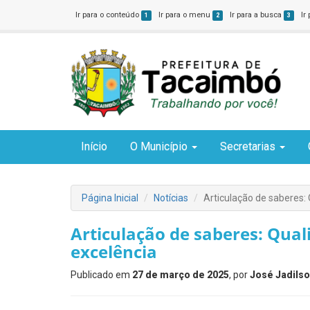
Ir para o conteúdo
Ir para o menu
Ir para a busca
Ir
1
2
3
Início
O Município
Secretarias
Página Inicial
Notícias
Articulação de saberes:
Articulação de saberes: Qua
excelência
Publicado em
27 de março de 2025
, por
José Jadilso