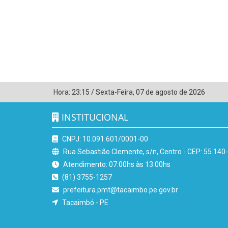
Hora:
23:15
/
Sexta-Feira
,
07 de agosto de 2026
INSTITUCIONAL
CNPJ: 10.091.601/0001-00
Rua Sebastião Clemente, s/n, Centro - CEP: 55.140
Atendimento: 07:00hs às 13:00hs
(81) 3755-1257
prefeitura.pmt@tacaimbo.pe.gov.br
Tacaimbó - PE