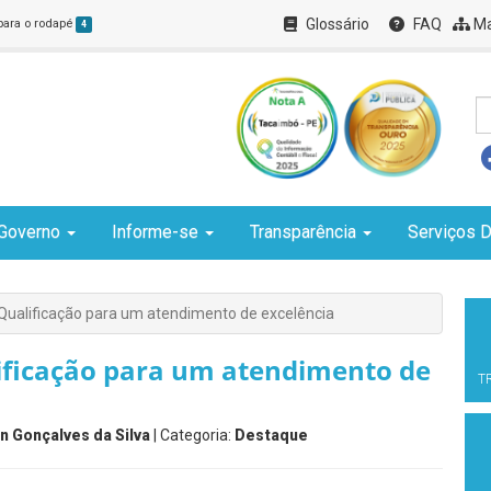
Glossário
FAQ
Ma
 para o rodapé
4
Governo
Informe-se
Transparência
Serviços D
 Qualificação para um atendimento de excelência
lificação para um atendimento de
T
n Gonçalves da Silva
| Categoria:
Destaque