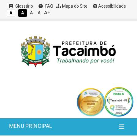
Glossário
FAQ
Mapa do Site
Acessibilidade
A+
A
A
A
A-
MENU PRINCIPAL