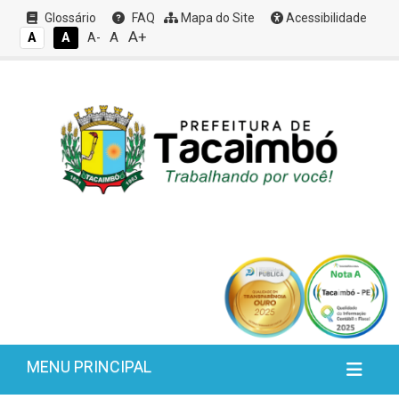
Glossário
FAQ
Mapa do Site
Acessibilidade
A+
A
A
A
A-
MENU PRINCIPAL