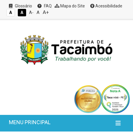
Glossário
FAQ
Mapa do Site
Acessibilidade
A+
A
A
A
A-
MENU PRINCIPAL