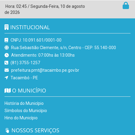
Hora:
02:45
/
Segunda-Feira
,
10 de agosto
de 2026
INSTITUCIONAL
CNPJ: 10.091.601/0001-00
Rua Sebastião Clemente, s/n, Centro - CEP: 55.140-000
Atendimento: 07:00hs às 13:00hs
(81) 3755-1257
prefeitura.pmt@tacaimbo.pe.gov.br
Tacaimbó - PE
O MUNICÍPIO
História do Município
Símbolos do Município
Hino do Município
NOSSOS SERVIÇOS