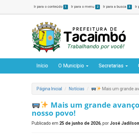
Ir para o conteúdo
Ir para o menu
Ir para a busca
Ir
1
2
3
Início
O Município
Secretarias
Página Inicial
Notícias
Mais um grande ava
Mais um grande avanço 
nosso povo!
Publicado em
25 de junho de 2026
, por
José Jadilson