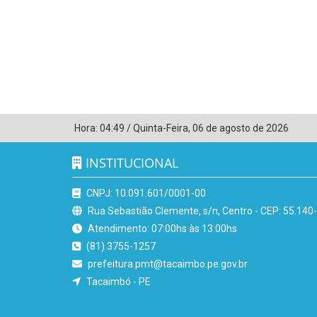
Hora:
04:49
/
Quinta-Feira
,
06 de agosto de 2026
INSTITUCIONAL
CNPJ: 10.091.601/0001-00
Rua Sebastião Clemente, s/n, Centro - CEP: 55.140
Atendimento: 07:00hs às 13:00hs
(81) 3755-1257
prefeitura.pmt@tacaimbo.pe.gov.br
Tacaimbó - PE