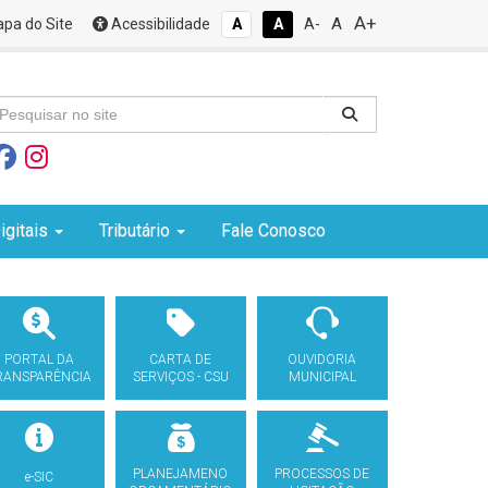
A+
A
pa do Site
Acessibilidade
A
A
A-
igitais
Tributário
Fale Conosco
PORTAL DA
CARTA DE
OUVIDORIA
RANSPARÊNCIA
SERVIÇOS - CSU
MUNICIPAL
PLANEJAMENO
PROCESSOS DE
e-SIC