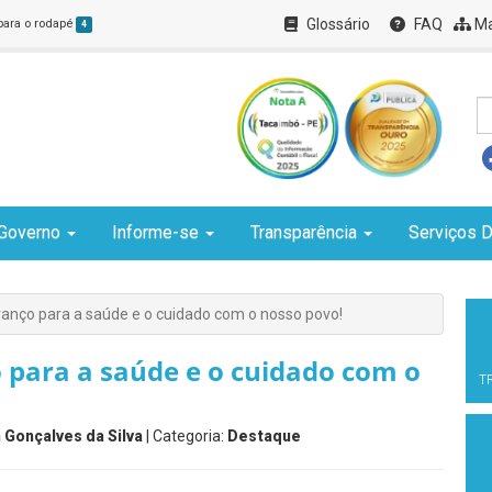
Glossário
FAQ
Ma
 para o rodapé
4
Governo
Informe-se
Transparência
Serviços D
nço para a saúde e o cuidado com o nosso povo!
para a saúde e o cuidado com o
T
 Gonçalves da Silva
| Categoria:
Destaque