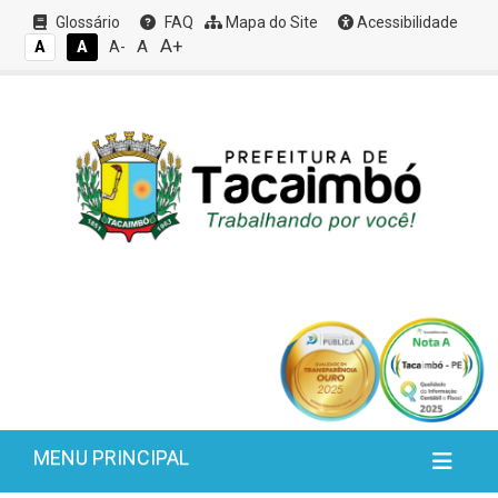
Glossário
FAQ
Mapa do Site
Acessibilidade
A+
A
A
A
A-
MENU PRINCIPAL