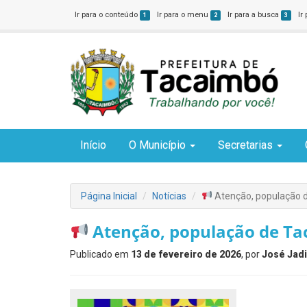
Ir para o conteúdo
Ir para o menu
Ir para a busca
Ir
1
2
3
Início
O Município
Secretarias
Página Inicial
Notícias
Atenção, população 
Atenção, população de Ta
Publicado em
13 de fevereiro de 2026
, por
José Jadi