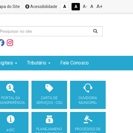
A+
A
pa do Site
Acessibilidade
A
A
A-
igitais
Tributário
Fale Conosco
PORTAL DA
CARTA DE
OUVIDORIA
RANSPARÊNCIA
SERVIÇOS - CSU
MUNICIPAL
PLANEJAMENO
PROCESSOS DE
e-SIC