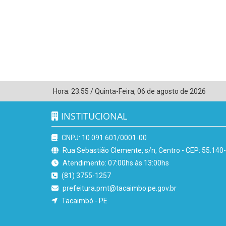
Hora:
23:55
/
Quinta-Feira
,
06 de agosto de 2026
INSTITUCIONAL
CNPJ: 10.091.601/0001-00
Rua Sebastião Clemente, s/n, Centro - CEP: 55.140
Atendimento: 07:00hs às 13:00hs
(81) 3755-1257
prefeitura.pmt@tacaimbo.pe.gov.br
Tacaimbó - PE