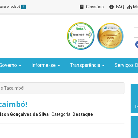
Glossário
FAQ
Ma
 para o rodapé
4
Governo
Informe-se
Transparência
Serviços D
de Tacaimbó!
caimbó!
T
lson Gonçalves da Silva
| Categoria:
Destaque