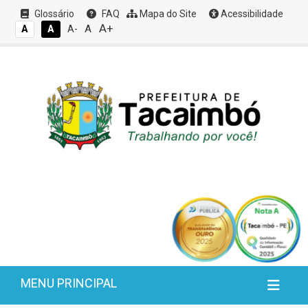
Glossário
FAQ
Mapa do Site
Acessibilidade
A+
A
A
A
A-
MENU PRINCIPAL