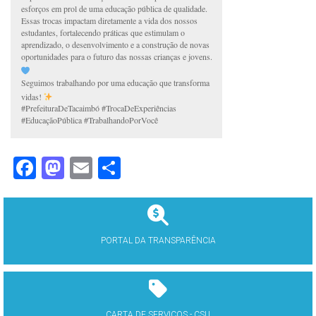
esforços em prol de uma educação pública de qualidade.
Essas trocas impactam diretamente a vida dos nossos
estudantes, fortalecendo práticas que estimulam o
aprendizado, o desenvolvimento e a construção de novas
oportunidades para o futuro das nossas crianças e jovens.
Seguimos trabalhando por uma educação que transforma
vidas!
#PrefeituraDeTacaimbó #TrocaDeExperiências
#EducaçãoPública #TrabalhandoPorVocê
Facebook
Mastodon
Email
Share
PORTAL DA TRANSPARÊNCIA
CARTA DE SERVIÇOS - CSU