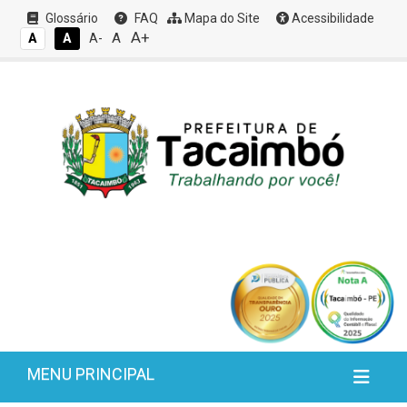
Glossário
FAQ
Mapa do Site
Acessibilidade
A+
A
A
A
A-
MENU PRINCIPAL