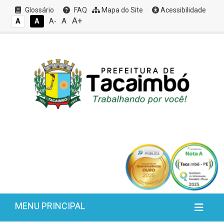
Glossário
FAQ
Mapa do Site
Acessibilidade
A+
A
A
A
A-
MENU PRINCIPAL