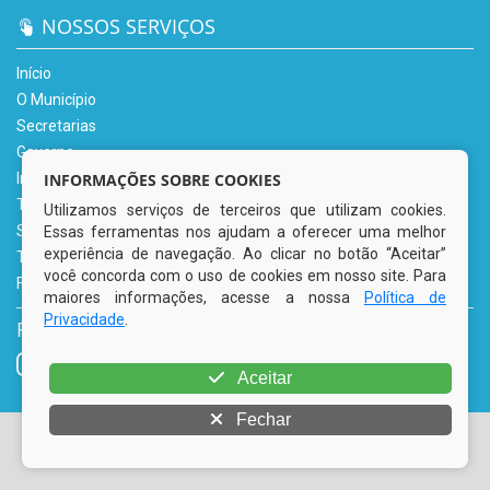
NOSSOS SERVIÇOS
Início
O Município
Secretarias
Governo
Informe-se
INFORMAÇÕES SOBRE COOKIES
Transparência
Utilizamos serviços de terceiros que utilizam cookies.
Serviços Digitais
Essas ferramentas nos ajudam a oferecer uma melhor
experiência de navegação. Ao clicar no botão “Aceitar”
Tributário
você concorda com o uso de cookies em nosso site. Para
Fale Conosco
maiores informações, acesse a nossa
Política de
Privacidade
.
REDES SOCIAIS
Aceitar
Fechar
© Copyright 2026 Prefeitura Municipal de Tacaimbó | Todos
os direitos reservados