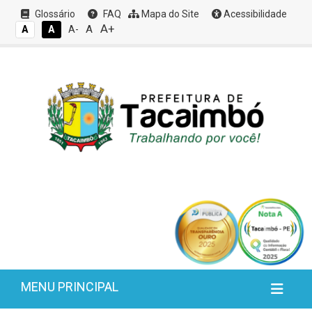
Glossário
FAQ
Mapa do Site
Acessibilidade
A+
A
A
A
A-
MENU PRINCIPAL